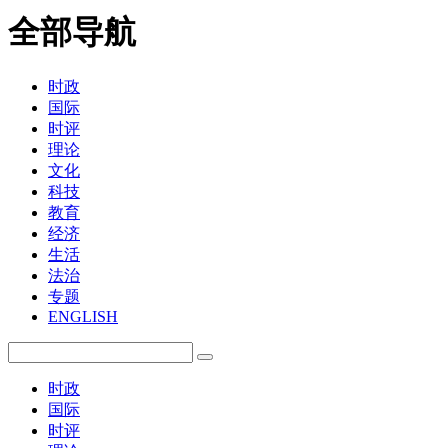
全部导航
时政
国际
时评
理论
文化
科技
教育
经济
生活
法治
专题
ENGLISH
时政
国际
时评