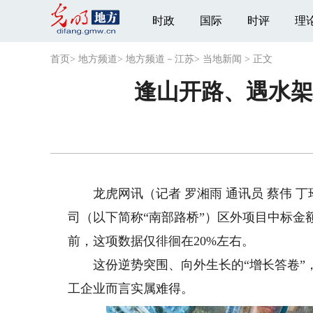
时政
国际
时评
理
首页
>
地方频道
>
地方频道－江苏
>
当地新闻
>
正文
逢山开路、遇水架
龙虎网讯（记者 罗湘雨 通讯员 蔡伟 丁
司（以下简称“南部路桥”）区外项目中标金额占
前，这项数据仅徘徊在20%左右。
这份逆势突围、向外生长的“增长答卷”，
工企业而言实属难得。