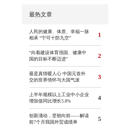
最热文章
人民的健康、体质、幸福一脉
1
相承
“宁可十防九空”
“向着建设体育强国、健康中
2
国的目标不断迈进”
最是真情暖人心 中国元首外
3
交的世界情怀与大国气派
上半年规模以上工业中小企业
4
增加值同比增长5.8%
创新涌动，坚韧向前——解读
5
前7个月我国外贸成绩单