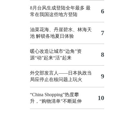
8月台风生成登陆全年最多 最
6
常在我国这些地方登陆
油菜花海、丹崖碧水、林海天
7
池 解锁各地夏日体验
暖心改造让城市“边角”资
8
源“动”起来“活”起来
外交部发言人——日本执政当
9
局应停止在核问题上玩火
“China Shopping”热度攀
10
升，“购物清单”不断延伸