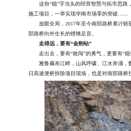
这份“稳”字当头的经营智慧与拓市思路，
施工项目，一举实现华南市场零的突破……
放眼全局，2017年至今南部路桥累计斩获
部路桥向外生长的铿锵足音。
走得远，要有“金刚钻”
走出去，要有“敢闯”的勇气，更要有“能
雅鲁藏布江畔，山风呼啸、江水奔涌，数十
日高速便桥拆除项目现场，也是对南部路桥技