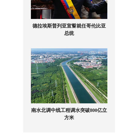
德拉埃斯普列亚宣誓就任哥伦比亚
总统
南水北调中线工程调水突破800亿立
方米