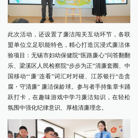
此次活动，还设置了廉洁闯关互动环节，各联
盟单位立足职能特色，精心打造沉浸式廉洁体
验项目：无锡市妇幼保健院“医路廉心”问答翻翻
乐、梁溪区人民检察院“步步为正”清廉套圈、中
国移动“‘廉’连看”词汇对对碰、江苏银行“击贪
腐・守清廉” 廉洁保龄球。参与者手持集章卡踊
跃打卡，在趣味游戏中学习廉洁知识，在轻松
氛围中强化纪律意识、厚植清廉理念。