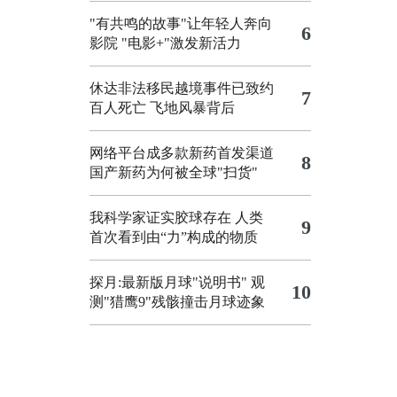
"有共鸣的故事"让年轻人奔向
6
影院
"电影+"激发新活力
休达非法移民越境事件已致约
7
百人死亡
飞地风暴背后
网络平台成多款新药首发渠道
8
国产新药为何被全球"扫货"
我科学家证实胶球存在 人类
9
首次看到由“力”构成的物质
探月:最新版月球"说明书"
观
10
测"猎鹰9"残骸撞击月球迹象