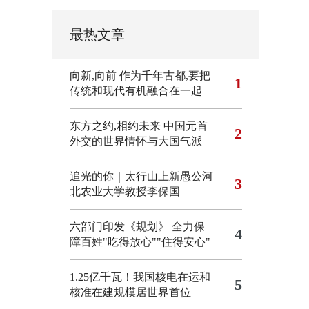
最热文章
向新,向前
作为千年古都,要把
1
传统和现代有机融合在一起
东方之约,相约未来 中国元首
2
外交的世界情怀与大国气派
追光的你｜太行山上新愚公河
3
北农业大学教授李保国
六部门印发《规划》 全力保
4
障百姓"吃得放心""住得安心"
1.25亿千瓦！我国核电在运和
5
核准在建规模居世界首位