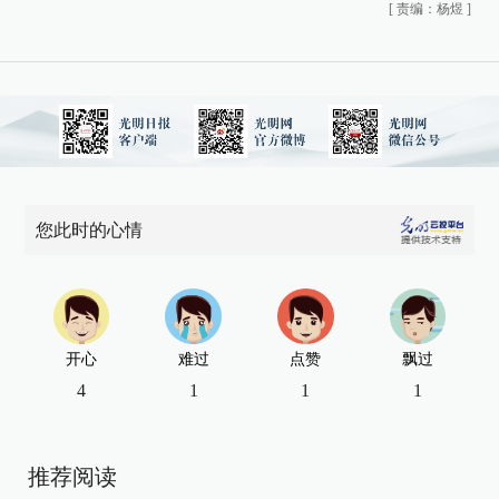
[
责编：杨煜
]
您此时的心情
开心
难过
点赞
飘过
4
1
1
1
推荐阅读