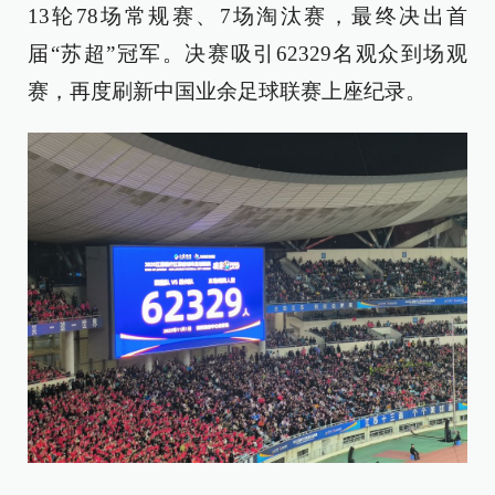
13轮78场常规赛、7场淘汰赛，最终决出首
届“苏超”冠军。决赛吸引62329名观众到场观
赛，再度刷新中国业余足球联赛上座纪录。