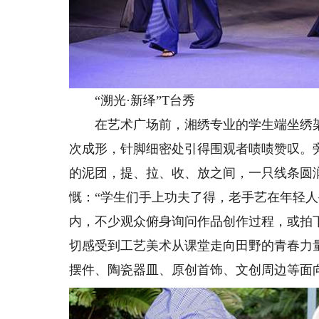
“溯光·新绎”T台秀
在艺术广场前，湘绣专业的学生端坐绣架
次成形，针脚细密处引得围观者啧啧赞叹。
的泥团，提、拉、收、放之间，一只线条圆
慨：“学生们手上功夫了得，老手艺在年轻
内，不少观众俯身询问作品创作过程，或拍
切感受到工艺美术从课堂走向田野的青春力
摆件、陶瓷器皿、原创首饰、文创周边等面