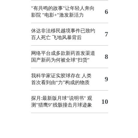
"有共鸣的故事"让年轻人奔向
6
影院
"电影+"激发新活力
休达非法移民越境事件已致约
7
百人死亡
飞地风暴背后
网络平台成多款新药首发渠道
8
国产新药为何被全球"扫货"
我科学家证实胶球存在 人类
9
首次看到由“力”构成的物质
探月:最新版月球"说明书"
观
10
测"猎鹰9"残骸撞击月球迹象