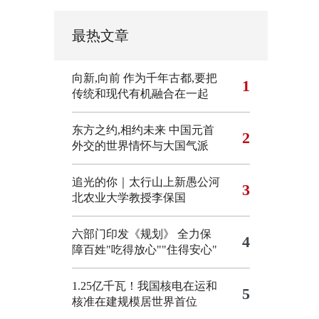
最热文章
向新,向前
作为千年古都,要把
1
传统和现代有机融合在一起
东方之约,相约未来 中国元首
2
外交的世界情怀与大国气派
追光的你｜太行山上新愚公河
3
北农业大学教授李保国
六部门印发《规划》 全力保
4
障百姓"吃得放心""住得安心"
1.25亿千瓦！我国核电在运和
5
核准在建规模居世界首位