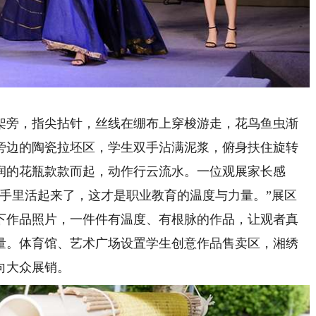
旁，指尖拈针，丝线在绷布上穿梭游走，花鸟鱼虫渐
旁边的陶瓷拉坯区，学生双手沾满泥浆，俯身扶住旋转
润的花瓶款款而起，动作行云流水。一位观展家长感
人手里活起来了，这才是职业教育的温度与力量。”展区
下作品照片，一件件有温度、有根脉的作品，让观者真
量。体育馆、艺术广场设置学生创意作品售卖区，湘绣
向大众展销。