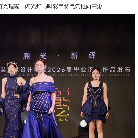
灯光璀璨，闪光灯与喝彩声将气氛推向高潮。