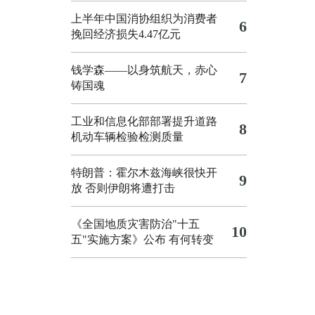
上半年中国消协组织为消费者
6
挽回经济损失4.47亿元
钱学森——以身筑航天，赤心
7
铸国魂
工业和信息化部部署提升道路
8
机动车辆检验检测质量
特朗普：霍尔木兹海峡很快开
9
放 否则伊朗将遭打击
《全国地质灾害防治"十五
10
五"实施方案》公布 有何转变