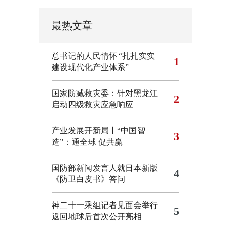
最热文章
总书记的人民情怀|“扎扎实实
1
建设现代化产业体系”
国家防减救灾委：针对黑龙江
2
启动四级救灾应急响应
产业发展开新局丨“中国智
3
造”：通全球 促共赢
国防部新闻发言人就日本新版
4
《防卫白皮书》答问
神二十一乘组记者见面会举行
5
返回地球后首次公开亮相