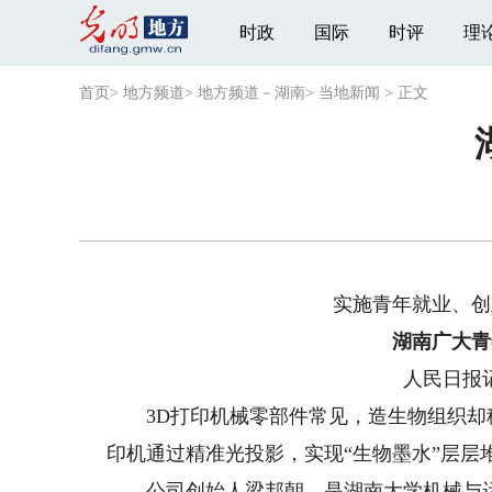
时政
国际
时评
理
首页
>
地方频道
>
地方频道－湖南
>
当地新闻
>
正文
实施青年就业、创
湖南广大青
人民日报记
3D打印机械零部件常见，造生物组织却稀
印机通过精准光投影，实现“生物墨水”层层
公司创始人梁邦朝，是湖南大学机械与运载