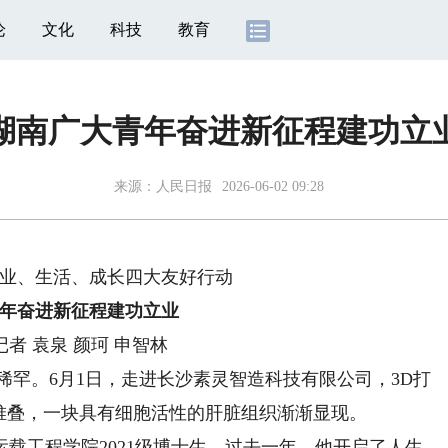
论
文化
科技
教育
湖南广大青年奋进新征程建功立
来源：
人民日报
2026-06-02 09:28
业、生活、成长四大友好行动
年奋进新征程建功立业
者 袁泉 颜珂 申智林
罕。6月1日，走进长沙素灵智造科技有限公司，3D打
堆叠，一块具有细胞活性的肝脏组织渐渐显现。
工程学院2021级博士生。过去一年，他开启了人生