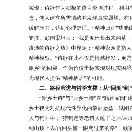
实现：诗歌作为积极的语言影响过程，利用
态，使人建立所需情绪并发现真实愿望。有
缓解压力，达到心理舒适。“精神归宿”功能
支撑。彭国梁坦言：“我是泥巴长出来的草
跋涉的诗歌之旅》中界定：“精神家园是指
精神模型。”诗歌在此不仅是情感抒发，更是
原乡”的回望，作为价值坐标实现对现实困
为现代人提供“精神栖居”的可能。
二、路径演进与哲学支撑：从“回溯”到
“新乡土诗”与“后乡土诗”在“精神家园”建
乡土视为对抗现代性异化的最后堡垒，试图
人与狗》中，“猎狗是等老猎人睡了之后/从
到山顶上去/再回头望一眼爬过来的路”，颠