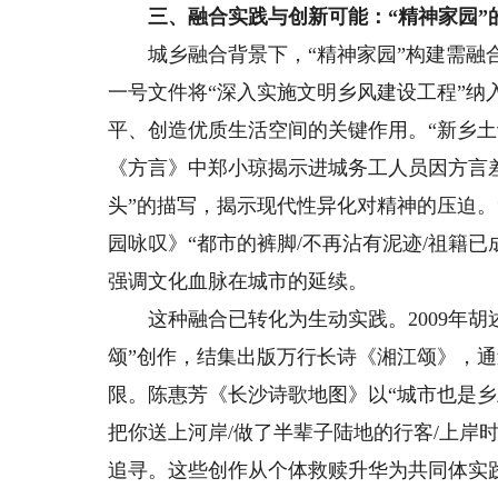
三、融合实践与创新可能：“精神家园”
城乡融合背景下，“精神家园”构建需融合
一号文件将“深入实施文明乡风建设工程”纳
平、创造优质生活空间的关键作用。“新乡土
《方言》中郑小琼揭示进城务工人员因方言
头”的描写，揭示现代性异化对精神的压迫。
园咏叹》“都市的裤脚/不再沾有泥迹/祖籍已
强调文化血脉在城市的延续。
这种融合已转化为生动实践。2009年胡述
颂”创作，结集出版万行长诗《湘江颂》，通
限。陈惠芳《长沙诗歌地图》以“城市也是乡
把你送上河岸/做了半辈子陆地的行客/上岸
追寻。这些创作从个体救赎升华为共同体实践