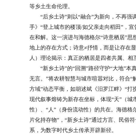
等乡土生命伦理。
“后乡土诗”则以“融合”为新向，不再强
手》“登上城市的楼顶/如父亲走向稻田”，
在和解。这一演进与海德格尔“诗意栖居”思
地上的存在方式；诗意≠抒情，而是让存在显现
人）理论揭示：真正的栖居是四者共属、相
“新乡土诗”的“回溯”路径守护“大地”本
无言。”将农耕智慧与城市喧嚣对比，符合“解
方域”动态平衡，如胡述斌《汨罗江畔》“打
现代叙事熔铸为新存在坐标，体现“天”（城市
性）、“人”（身份流动性）的共在。海德格尔“
片化持存物”，“新乡土诗”通过方言、民俗符
系，为数字时代乡土传承开辟新径。