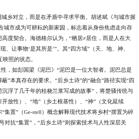
调城乡对立，而是在矛盾中寻求平衡。胡述斌《与城市握
宣告城市成为可耕耘的新家园，标志着从身份焦虑走向存
想高度契合。海德格尔认为，“栖居≠居住，而是人在大
、让事物‘是其所是’”。其“四方域”（天、地、神、
互映照的状态。
真性，如彭国梁《泥巴》“泥巴是一位大智者。泥巴总是
蔽”本真存在的要求。“后乡土诗”的“融合”路径实现“四
捞沉浮了几千年的桂桡兰浆写成的故事”，将楚骚传统与
开放性）、“地”（乡土根基性）、“神”（文化延续
集置”（Ge-stell）概念解释现代技术将乡村“摆置为碎
号对抗“集置”，“后乡土诗”则探索技术与人性深层关