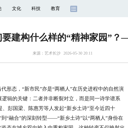
论
文化
科技
教育
们要建构什么样的“精神家园”？
来源：
艺术长沙
2026-05-30 20:11
代形态，“新市民”亦是“两栖人”在历史进程中的自然演
发展逻辑的关键：二者并非断裂对立，而是同一诗学谱系
江堤、彭国梁、陈惠芳等人发起“新乡土诗”至今近四十
”到“融合”的深刻转型——“新乡土诗”以“两栖人”身份在
民”姿态在城乡双向输入中重构家园。这种转变不仅映射出