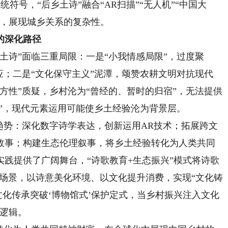
传统符号，“后乡土诗”融合“AR扫描”“无人机”“中国大
力，展现城乡关系的复杂性。
的深化路径
诗”面临三重局限：一是“小我情感局限”，过度聚
应；二是“文化保守主义”泥潭，颂赞农耕文明对抗现代
方性”质疑，乡村沦为“曾经的、暂时的归宿”，无法提供
足”，现代元素运用可能使乡土经验沦为背景层。
势：深化数字诗学表达，创新运用AR技术；拓展跨文
故事；构建生态伦理叙事，将乡土经验转化为人类共同
践提供了广阔舞台，“诗歌教育+生态振兴”模式将诗歌
”等场景，以诗意美化环境、以文化提升消费，实现“文化铸
文化传承突破‘博物馆式’保护定式，当乡村振兴注入文化
践逻辑。