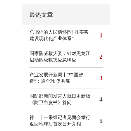
最热文章
总书记的人民情怀|“扎扎实实
1
建设现代化产业体系”
国家防减救灾委：针对黑龙江
2
启动四级救灾应急响应
产业发展开新局丨“中国智
3
造”：通全球 促共赢
国防部新闻发言人就日本新版
4
《防卫白皮书》答问
神二十一乘组记者见面会举行
5
返回地球后首次公开亮相