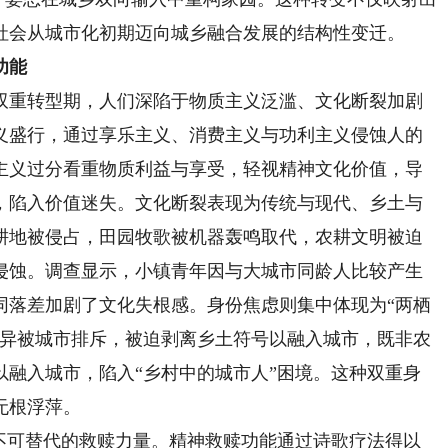
社会从城市化初期迈向城乡融合发展的结构性变迁。
功能
重转型期，人们深陷于物质主义泛滥、文化断裂加剧
义盛行，通过享乐主义、消费主义与功利主义侵蚀人的
主义过分看重物质利益与享受，轻视精神文化价值，导
，陷入价值迷失。文化断裂表现为传统与现代、乡土与
耕地被侵占，田园牧歌被机器轰鸣取代，农耕文明被迫
侵蚀。调查显示，小镇青年因与大城市同龄人比较产生
同落差加剧了文化失根感。身份焦虑则集中体现为“两栖
差异被城市排斥，被迫剥离乡土符号以融入城市，既非农
以融入城市，陷入“乡村中的城市人”困境。这种双重身
无根浮萍。
可替代的救赎力量。精神救赎功能通过诗歌疗法得以