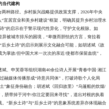
的当代建构
两种路径。乡村振兴战略提供政策支撑，2026年中央
入“宜居宜业和美乡村建设”框架，明确其提升乡村治理水
诗”的启示在于警示现代性异化，守护文化根脉。如
差异被城市排斥的困境，“卑微而胆怯的方言，耷拉着
“后乡土诗”的启示则展示文化融合可能，如胡述斌《故
成为掌故/但中国大米一次次的亲近/使都市保留血统”，
斌、申芙蓉等组织湖南40余位诗人开展“青春中国·湘江
过融媒体传播形成“诗意共同体”，打破诗歌个人化局
土”象征身份融合；胡述斌《回归故里》“乌篷船的炊烟/
时，脐带掉于河中/你注定要回来寻找”，道出对根的执着
。“新乡土诗”与“后乡土诗”的意象系统差异亦体现融合