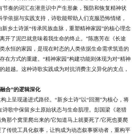
有节奏的词汇在潜意识中产生形象，预防和恢复精神状
科学依据与实践支持，诗歌能帮助人们克服恐怖情绪，
由新乡土诗派“传承民族血脉，重塑精神家园”的核心理念
，离开了泥巴就意味着我生命的终止。”陈惠芳在《长途
人类永恒的家园，是现在时态的人类依据生命需求筑造的
存在方式的重建。“精神家园”构建功能则体现为对“精神
境的超越。这种诗歌实践成为对抗消费主义异化的支点，
“融合”的逻辑深化
构上呈现递进式路径。“新乡土诗”以“回溯”为核心，将
在诗歌中保留乡土原始状态与生命肌理。彭国梁《老猎
墙角那个窝里爬出来的/它知道马上就要死了/它死也要爬
覆了传统工具化叙事，让狗成为动态叙事驱动者，重构平