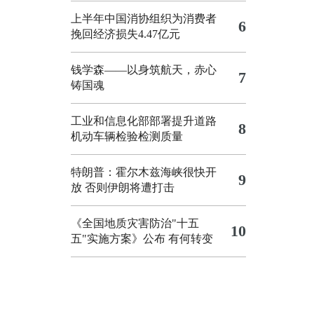
上半年中国消协组织为消费者
6
挽回经济损失4.47亿元
钱学森——以身筑航天，赤心
7
铸国魂
工业和信息化部部署提升道路
8
机动车辆检验检测质量
特朗普：霍尔木兹海峡很快开
9
放 否则伊朗将遭打击
《全国地质灾害防治"十五
10
五"实施方案》公布 有何转变