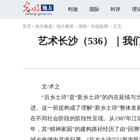
时政
国际
时评
理
首页
>
地方频道
>
地方频道－湖南
>
当地新闻
>
正文
艺术长沙（536）｜我
文/术之
“后乡土诗”是“新乡土诗”的内在延续与当
进。这一前提构成了理解“新乡土诗”整体
在不同社会阶段的阶段性呈现。从1987年
年，其“精神家园”的建构路径经历了由“回溯
城乡夹缝中寻求归属，“后乡土诗”以“新市