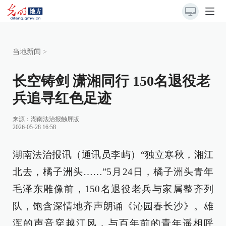
当地新闻
>
长空铸剑 潇湘同行 150名退役老
兵追寻红色足迹
来源：
湖南法治报触屏版
2026-05-28 16:58
湖南法治报讯（通讯员李屿）“独立寒秋，湘江
北去，橘子洲头……”5月24日，橘子洲头青年
毛泽东雕像前，150名退役老兵与家属整齐列
队，饱含深情地齐声朗诵《沁园春长沙》。雄
浑的声音穿越江风，与百年前的青年遥相呼