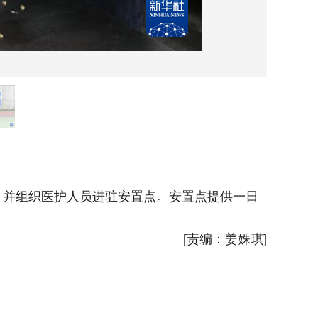
5月23
并组织医护人员进驻安置点。安置点提供一日
[责编：姜姝琪]