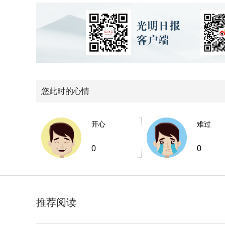
您此时的心情
开心
难过
0
0
推荐阅读