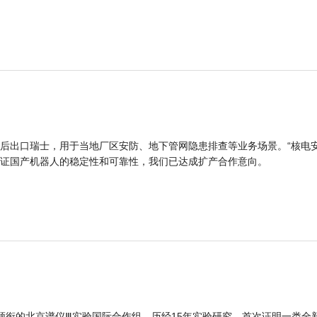
后出口瑞士，用于当地厂区安防、地下管网隐患排查等业务场景。“核电
证国产机器人的稳定性和可靠性，我们已达成扩产合作意向。
领衔的北京谱仪Ⅲ实验国际合作组，历经15年实验研究，首次证明一类全