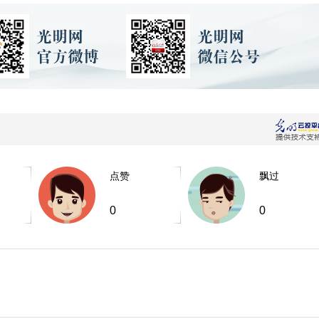
点赞
飘过
0
0