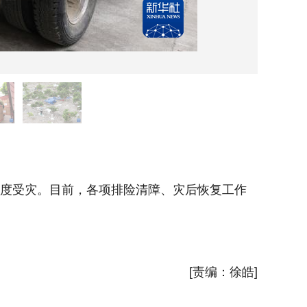
5月2
程度受灾。目前，各项排险清障、灾后恢复工作
5月17
正有序进
新华社
[责编：徐皓]