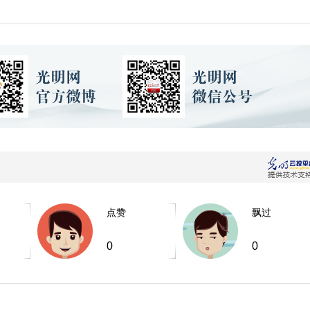
点赞
飘过
0
0