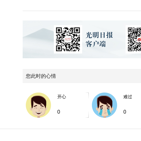
您此时的心情
开心
难过
0
0