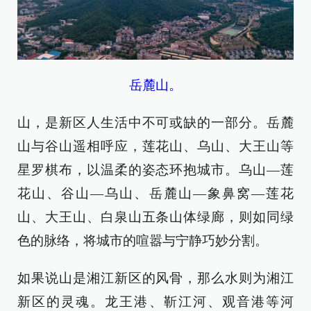
岳麓山。
山，是新区人生活中不可或缺的一部分。岳麓
山与谷山遥相呼应，莲花山、乌山、大王山等
星罗棋布，以温柔的姿态环抱城市。乌山—莲
花山、谷山—乌山、岳麓山—象鼻窝—莲花
山、大王山、白泉山五条山体绿廊，则如同绿
色的脉络，将城市的喧嚣与宁静巧妙分割。
如果说山是湘江新区的风骨，那么水则为湘江
新区的灵魂。龙王港、靳江河、观音港等河