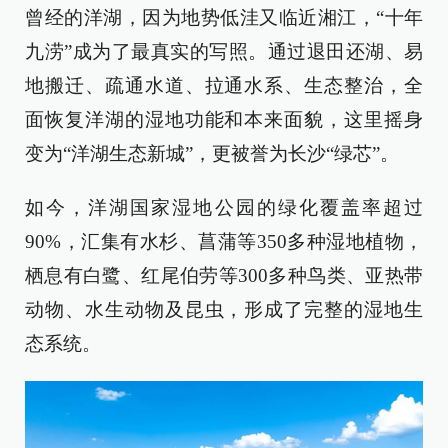
曾经的洋湖，因为地势低洼又临近湘江，“十年
九涝”成为了最真实的写照。通过退田还湖、易
地搬迁、疏通水道、拉通水系、生态整治，全
面恢复洋湖的湿地功能和本来面貌，这里摇身
变为“洋湖生态新城”，更被誉为长沙“绿芯”。
如今，洋湖国家湿地公园的绿化覆盖率超过
90%，汇集有水杉、菖蒲等350多种湿地植物，
栖息有白鹭、红尾伯劳等300多种鸟类、亚热带
动物、水生动物及昆虫，形成了完整的湿地生
态系统。