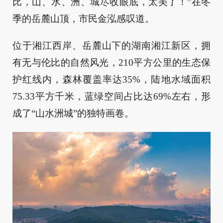
比，山、水、洲、城尽收眼底，太美了！”在冬
季的岳麓山顶，市民金泓感叹道。
位于湘江西岸、岳麓山下的湖南湘江新区，拥
有无与伦比的自然风光，210平方公里的生态保
护红线内，森林覆盖率达35%，陆地水域面积
75.33平方千米，蓝绿空间占比达69%左右，形
成了“山水洲城”的独特画卷。