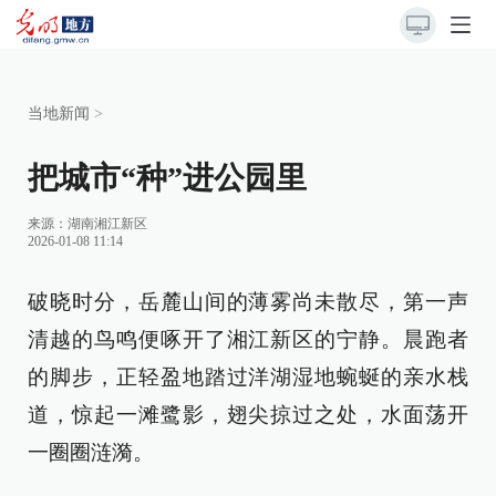
当地新闻
>
把城市“种”进公园里
来源：
湖南湘江新区
2026-01-08 11:14
破晓时分，岳麓山间的薄雾尚未散尽，第一声
清越的鸟鸣便啄开了湘江新区的宁静。晨跑者
的脚步，正轻盈地踏过洋湖湿地蜿蜒的亲水栈
道，惊起一滩鹭影，翅尖掠过之处，水面荡开
一圈圈涟漪。