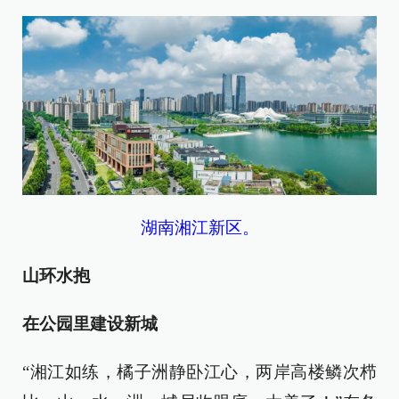
湖南湘江新区。
山环水抱
在公园里建设新城
“湘江如练，橘子洲静卧江心，两岸高楼鳞次栉