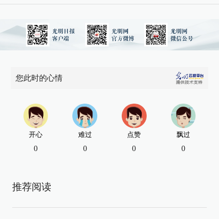
您此时的心情
开心
难过
点赞
飘过
0
0
0
0
推荐阅读