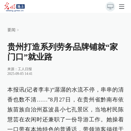
要闻
>
贵州打造系列劳务品牌铺就“家
门口”就业路
来源：
工人日报
2025-09-05 14:41
本报讯(记者李丰)“潺潺的水流不停，串串的清
香也数不清……”8月27日，在贵州省黔南布依
族苗族自治州荔波县小七孔景区，当地村民陈
慧芸在农闲时还兼职了一份导游工作。她操着
一口带有本地特色的普通话，带领游客徜徉于