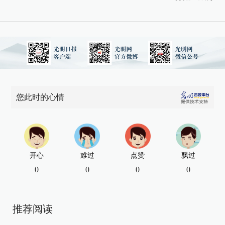
您此时的心情
开心
难过
点赞
飘过
0
0
0
0
推荐阅读