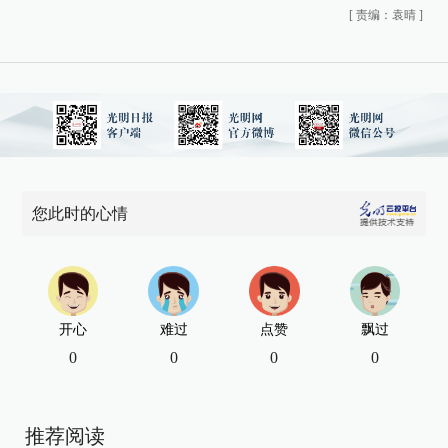
[
责编：袁晴
]
您此时的心情
开心
难过
点赞
飘过
0
0
0
0
推荐阅读