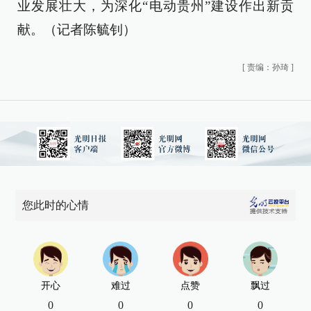
业发展壮大，为深化“电动贵州”建设作出新贡
献。（记者陈毓钊）
[
责编：孙琦
]
您此时的心情
开心
难过
点赞
飘过
0
0
0
0