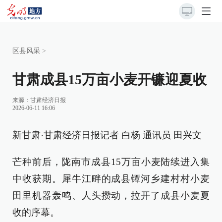
区县风采
>
甘肃成县15万亩小麦开镰迎夏收
来源：
甘肃经济日报
2026-06-11 16:06
新甘肃·甘肃经济日报记者 白杨 通讯员 田兴文
芒种前后，陇南市成县15万亩小麦陆续进入集
中收获期。犀牛江畔的成县镡河乡建村村小麦
田里机器轰鸣、人头攒动，拉开了成县小麦夏
收的序幕。