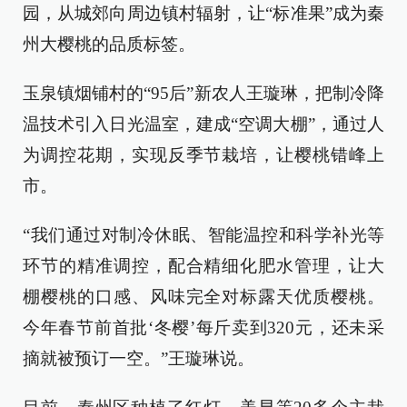
园，从城郊向周边镇村辐射，让“标准果”成为秦
州大樱桃的品质标签。
玉泉镇烟铺村的“95后”新农人王璇琳，把制冷降
温技术引入日光温室，建成“空调大棚”，通过人
为调控花期，实现反季节栽培，让樱桃错峰上
市。
“我们通过对制冷休眠、智能温控和科学补光等
环节的精准调控，配合精细化肥水管理，让大
棚樱桃的口感、风味完全对标露天优质樱桃。
今年春节前首批‘冬樱’每斤卖到320元，还未采
摘就被预订一空。”王璇琳说。