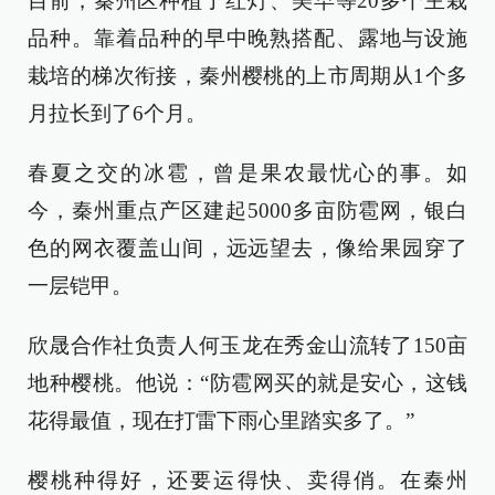
目前，秦州区种植了红灯、美早等20多个主栽
品种。靠着品种的早中晚熟搭配、露地与设施
栽培的梯次衔接，秦州樱桃的上市周期从1个多
月拉长到了6个月。
春夏之交的冰雹，曾是果农最忧心的事。如
今，秦州重点产区建起5000多亩防雹网，银白
色的网衣覆盖山间，远远望去，像给果园穿了
一层铠甲。
欣晟合作社负责人何玉龙在秀金山流转了150亩
地种樱桃。他说：“防雹网买的就是安心，这钱
花得最值，现在打雷下雨心里踏实多了。”
樱桃种得好，还要运得快、卖得俏。在秦州