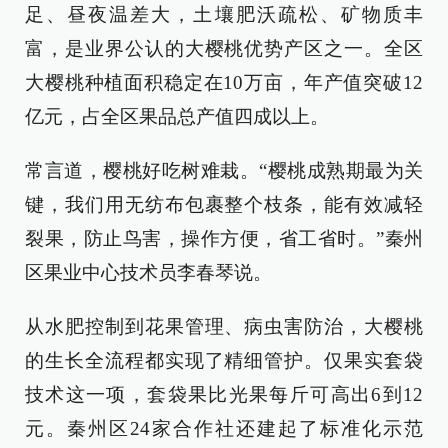
足、昼夜温差大，土壤肥沃疏松、矿物质丰
富，是业界公认的大樱桃优势产区之一。全区
大樱桃种植面积稳定在10万亩，年产值突破12
亿元，占全区果品总产值四成以上。
常言道，樱桃好吃树难栽。“樱桃成熟期最为关
键，我们用无纺布包裹整个枝条，能有效减轻
裂果，防止鸟害，操作方便，省工省时。”秦州
区果业中心技术员李春琴说。
从水肥控制到花果管理、病虫害防治，大樱桃
的生长全流程都实现了精细管护。仅果实套袋
技术这一项，套袋果比光果每斤可高出6到12
元。秦州区24家合作社还建起了标准化示范