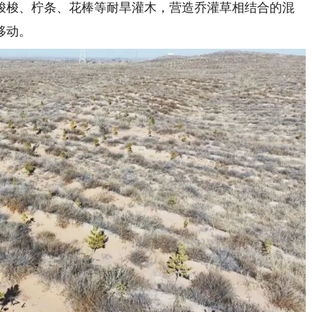
梭梭、柠条、花棒等耐旱灌木，营造乔灌草相结合的混
移动。