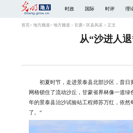
时政
国际
时评
理
首页
>
地方频道
>
地方频道－甘肃
>
区县风采
>
正文
从“沙进人退
初夏时节，走进景泰县北部沙区，昔日黄
网格锁住了流动沙丘，甘蒙省界林像一道绿
年的景泰县治沙试验站工程师苏万红，依然
了。”