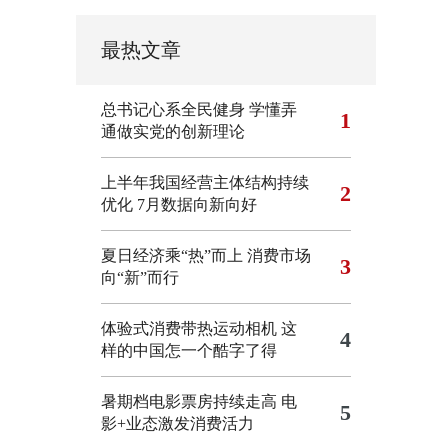
最热文章
总书记心系全民健身
学懂弄
1
通做实党的创新理论
上半年我国经营主体结构持续
2
优化
7月数据向新向好
夏日经济乘“热”而上 消费市场
3
向“新”而行
体验式消费带热运动相机
这
4
样的中国怎一个酷字了得
暑期档电影票房持续走高 电
5
影+业态激发消费活力