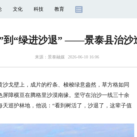
论
文化
科技
教育
”到“绿进沙退” ——景泰县治
来源：
景泰融媒
2026-06-10 16:06
沙戈壁上，成片的柠条、梭梭绿意盎然，草方格如同
色屏障横亘在腾格里沙漠南缘。坚守在治沙一线三十余
每天巡护林地，他说：“看到树活了，沙退了，这辈子值