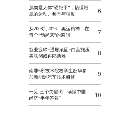
肌肉是人体“硬铠甲”，搞懂增
6
肌的运动、频率与强度
从2008到2026：奥运精神，在
7
每个“动起来”的瞬间
就业疲软+通胀顽固+白宫施压
8
美联储或再陷两难
南非6所技术院校学生赴华参
9
加新能源汽车技术研修
一见·三个关键词，读懂中国
10
经济“半年答卷”