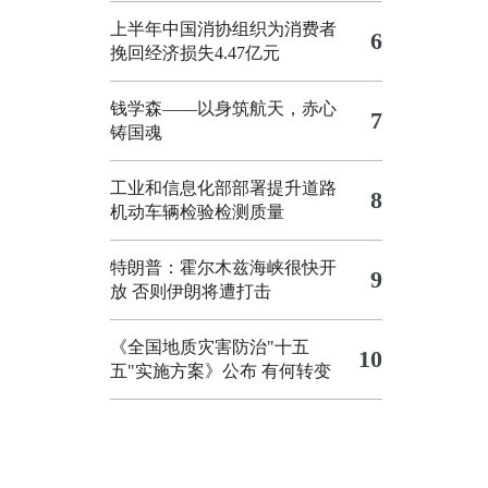
上半年中国消协组织为消费者
6
挽回经济损失4.47亿元
钱学森——以身筑航天，赤心
7
铸国魂
工业和信息化部部署提升道路
8
机动车辆检验检测质量
特朗普：霍尔木兹海峡很快开
9
放 否则伊朗将遭打击
《全国地质灾害防治"十五
10
五"实施方案》公布 有何转变