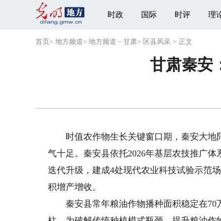
时政
国际
时评
理
首页
>
地方频道
>
地方频道－甘肃
>
区县风采
>
正文
甘肃秦安
时值农作物生长关键窗口期，秦安大地阡
气十足。秦安县依托2026年基层农技推广
迭代升级，建成4处现代农业科技试验示范
积增产增收。
秦安县常年粮油作物播种面积稳定在70万
柱。为破解传统种植模式瓶颈、提升粮油作