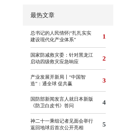
最热文章
总书记的人民情怀|“扎扎实实
1
建设现代化产业体系”
国家防减救灾委：针对黑龙江
2
启动四级救灾应急响应
产业发展开新局丨“中国智
3
造”：通全球 促共赢
国防部新闻发言人就日本新版
4
《防卫白皮书》答问
神二十一乘组记者见面会举行
5
返回地球后首次公开亮相