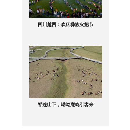
四川越西：欢庆彝族火把节
祁连山下，呦呦鹿鸣引客来