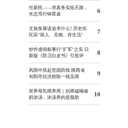
任新民——求真务实拓天路，
6
矢志笃行铸星途
文旅发展该追求什么?
历史街
7
区应"留人、见物、存生活"
炒作虚假叙事行"扩军"之实
日
8
新版《防卫白皮书》引批评
风雨中筑起坚固防线 陕西省
9
旬阳市抗洪抢险一线见闻
世界母乳喂养周｜别再猛喝催
10
奶浓汤，浓汤养的是脂肪