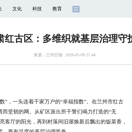
论
文化
科技
教育
肃红古区：多维织就基层治理守
来源：
兰州日报
2026-05-09 21:44
”，一头连着千家万户的“幸福指数”。在兰州市红古
情而坚韧的网。从矿区派出所干警们竭力打造的“无
照亮客厅的阳光，再到村落间旧屋焕新后飘出的饭菜香，
度、更有温度的基层治理答卷。