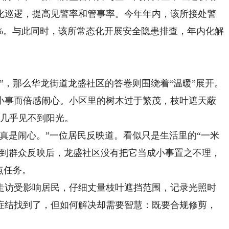
化巡逻，提高见警率和管事率。今年年内，该所接处警
00%。与此同时，该所常态化开展安全隐患排查，年内化解
，那么华龙街道龙盛社区的答卷则围绕着“温暖”展开。
小事而倍感闹心。小区里的树木过于繁茂，枝叶遮天蔽
也几乎见不到阳光。
是闹心。”一位居民反映道。看似只是生活里的“一米
接到群众反映后，龙盛社区没有把它当成小事置之不理，
点任务。
访受影响居民，仔细丈量枝叶遮挡范围，记录光照时
症结找到了，但如何解决却需要智慧：既要合规修剪，