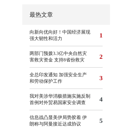
最热文章
向新向优向好！中国经济展现
1
强大韧性和活力
两部门预拨3.3亿中央自然灾
2
害救灾资金 支持8省份救灾
全总印发通知 加强安全生产
3
和劳动保护工作
我对美涉华消极措施实施反制
4
首例对外贸易国家安全调查
信息战凸显美伊局势胶着
伊
5
朗称与阿曼接近达成协议