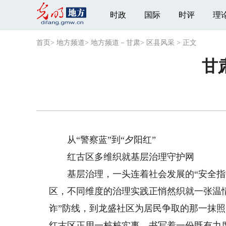
时政
国际
时评
理
首页
>
地方频道
>
地方频道－甘肃
>
区县风采
>
正文
甘
从“警察蓝”到“夕阳红”
红古区多维织就基层治理守护网
基层治理，一头连着社会发展的“安全指数
区，不同维度的治理实践正悄然织就一张温
诈”防线，到龙盛社区为居民争取的那一抹
红古区正用一桩桩实事，书写着一份既有力