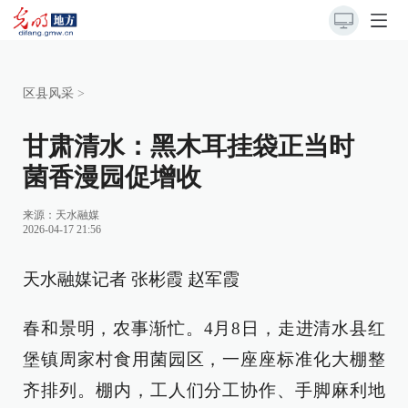
区县风采
>
甘肃清水：黑木耳挂袋正当时
菌香漫园促增收
来源：
天水融媒
2026-04-17 21:56
天水融媒记者 张彬霞 赵军霞
春和景明，农事渐忙。4月8日，走进清水县红
堡镇周家村食用菌园区，一座座标准化大棚整
齐排列。棚内，工人们分工协作、手脚麻利地