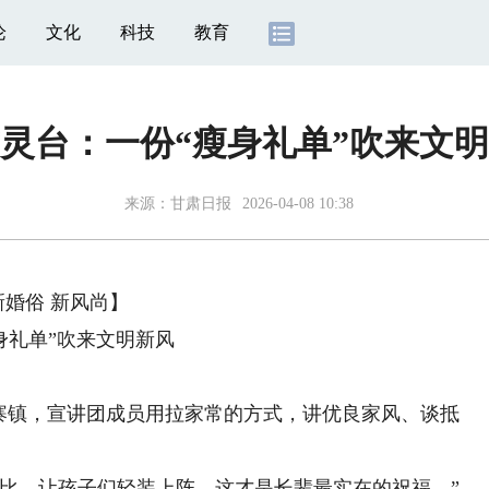
论
文化
科技
教育
灵台：一份“瘦身礼单”吹来文
来源：
甘肃日报
2026-04-08 10:38
新婚俗 新风尚】
身礼单”吹来文明新风
镇，宣讲团成员用拉家常的方式，讲优良家风、谈抵
，让孩子们轻装上阵，这才是长辈最实在的祝福。”