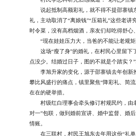
说起抵制高额彩礼，就不得不提邵寨镇东
礼，主动取消了“离娘钱”“压箱礼”这些老
时令菜，没有高档烟酒，亲友们却吃得舒心
“现在娃娃压力大，当爸的不能让老规矩绊
这场“瘦了身”的婚礼，在村民心里留下了
点没少。结婚过日子，图的不就是个踏实？
李旭升家的变化，源于邵寨镇去年创新推出
攀比风盛行的痛点，镇里聚焦“降彩礼、简
在在的硬举措。
村级红白理事会牵头修订村规民约，由老
对一”包联，做到婚前宣讲、婚中监督、婚后
情账。
在三联村，村民王旭东去年用这份“礼单”