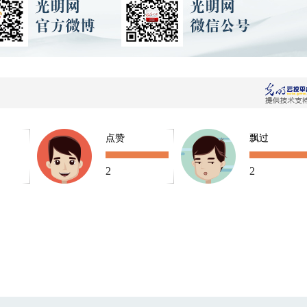
点赞
飘过
2
2