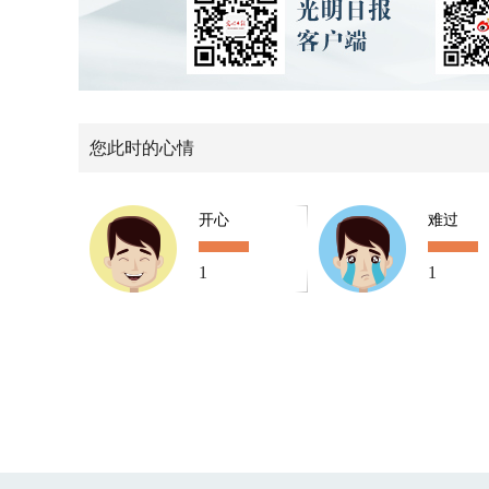
您此时的心情
开心
难过
1
1