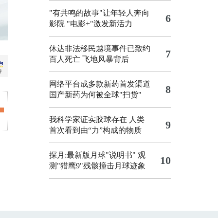
"有共鸣的故事"让年轻人奔向
6
影院
"电影+"激发新活力
休达非法移民越境事件已致约
7
百人死亡
飞地风暴背后
网络平台成多款新药首发渠道
8
国产新药为何被全球"扫货"
我科学家证实胶球存在 人类
9
首次看到由“力”构成的物质
探月:最新版月球"说明书"
观
10
测"猎鹰9"残骸撞击月球迹象