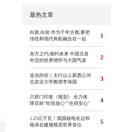
最热文章
向新,向前
作为千年古都,要把
1
传统和现代有机融合在一起
东方之约,相约未来 中国元首
2
外交的世界情怀与大国气派
追光的你｜太行山上新愚公河
3
北农业大学教授李保国
六部门印发《规划》 全力保
4
障百姓"吃得放心""住得安心"
1.25亿千瓦！我国核电在运和
5
核准在建规模居世界首位