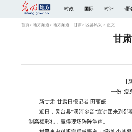
时政
国际
时评
理
首页
>
地方频道
>
地方频道－甘肃
>
区县风采
>
正文
甘肃
【
一份“瘦
新甘肃·甘肃日报记者 田丽媛
近日，灵台县“溪河乡音”宣讲团来到邵寨
制高额彩礼，赢得现场阵阵掌声。
村民李忠科听完后感慨道：“彩礼少些攀比