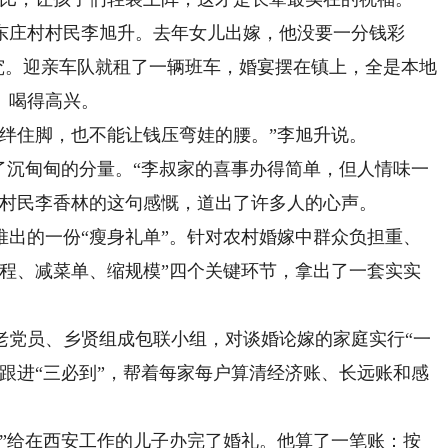
庄村村民李旭升。去年女儿出嫁，他没要一分钱彩
讲究。迎亲车队就租了一辆班车，婚宴摆在镇上，全是本地
、喝得高兴。
住脚，也不能让钱压弯娃的腰。”李旭升说。
沉甸甸的分量。“李叔家的喜事办得简单，但人情味一
”村民李香林的这句感慨，道出了许多人的心声。
的一份“瘦身礼单”。针对农村婚嫁中群众负担重、
流程、减菜单、缩规模”四个关键环节，拿出了一套实实
党员、乡贤组成包联小组，对谈婚论嫁的家庭实行“一
跟进“三必到”，帮着每家每户算清经济账、长远账和感
给在西安工作的儿子办完了婚礼。他算了一笔账：按