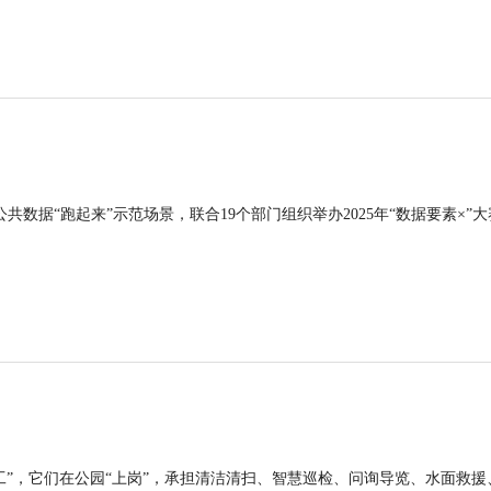
公共数据“跑起来”示范场景，联合19个部门组织举办2025年“数据要素×”大
工”，它们在公园“上岗”，承担清洁清扫、智慧巡检、问询导览、水面救援