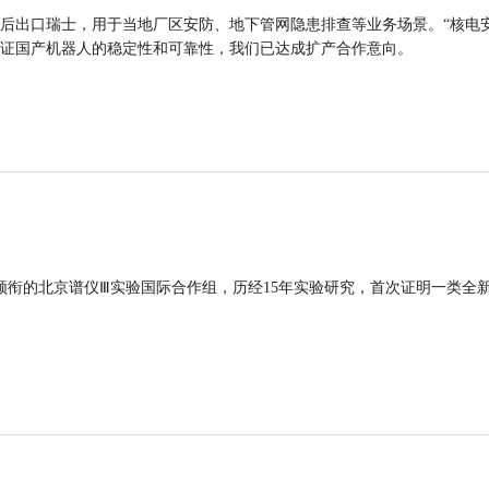
后出口瑞士，用于当地厂区安防、地下管网隐患排查等业务场景。“核电
证国产机器人的稳定性和可靠性，我们已达成扩产合作意向。
领衔的北京谱仪Ⅲ实验国际合作组，历经15年实验研究，首次证明一类全