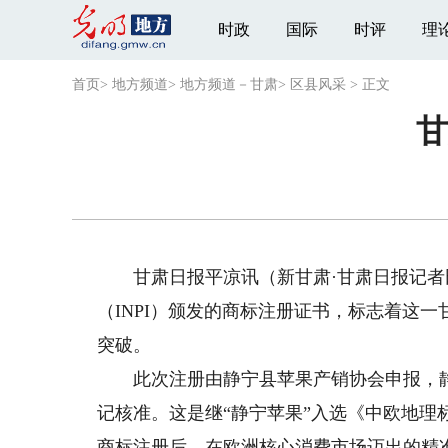
时政
国际
时评
理
首页
>
地方频道
>
地方频道－甘肃
>
区县风采
>
正文
甘
甘肃日报平凉讯（新甘肃·甘肃日报记者田
（INPI）颁发的商标注册证书，标志着这
突破。
此次注册由静宁县苹果产销协会申报，静宁
记核准。这是继“静宁苹果”入选《中欧地
商标注册后，在欧洲核心消费市场迈出的精