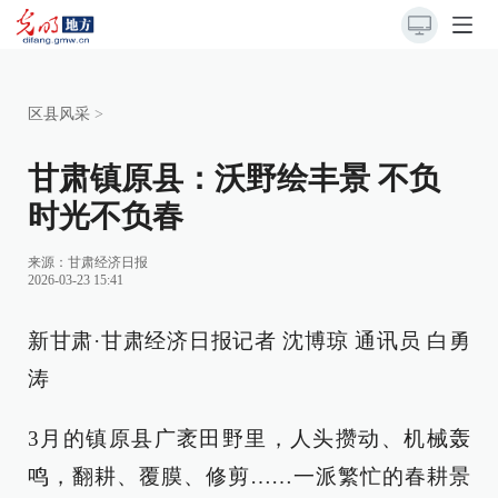
区县风采
>
甘肃镇原县：沃野绘丰景 不负
时光不负春
来源：
甘肃经济日报
2026-03-23 15:41
新甘肃·甘肃经济日报记者 沈博琼 通讯员 白勇
涛
3月的镇原县广袤田野里，人头攒动、机械轰
鸣，翻耕、覆膜、修剪……一派繁忙的春耕景