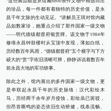
“这些展品都是从馆藏6800余件文物中精选而出
的珍品，每一件都有着独特的历史价值，是永
昌千年文脉的生动见证。”讲解员王琪对馆内藏
品如数家珍，她重点介绍了那件国家一级文物
——明代德镇都督府银赏牌。该文物于1984年
修缮永昌钟鼓楼时从宝顶中发现，薄如白纸，
历经数百年风雨，“德镇都督府”五个横字与下方
硕大的“赏”字依旧清晰可辨，静静诉说着数百年
前永昌大地的军功轶事。
除此之外，馆内展出的多件国家一级文物，更
是串联起永昌千年的历史脉络：汉代彩绘木
马，历经两千余年岁月侵蚀，彩绘虽已斑驳，
但昂首嘶鸣的姿态依旧生动矫健，线条流畅、