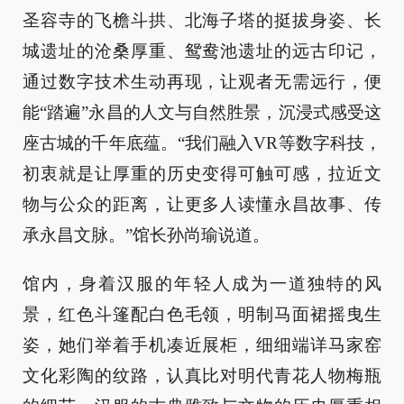
圣容寺的飞檐斗拱、北海子塔的挺拔身姿、长
城遗址的沧桑厚重、鸳鸯池遗址的远古印记，
通过数字技术生动再现，让观者无需远行，便
能“踏遍”永昌的人文与自然胜景，沉浸式感受这
座古城的千年底蕴。“我们融入VR等数字科技，
初衷就是让厚重的历史变得可触可感，拉近文
物与公众的距离，让更多人读懂永昌故事、传
承永昌文脉。”馆长孙尚瑜说道。
馆内，身着汉服的年轻人成为一道独特的风
景，红色斗篷配白色毛领，明制马面裙摇曳生
姿，她们举着手机凑近展柜，细细端详马家窑
文化彩陶的纹路，认真比对明代青花人物梅瓶