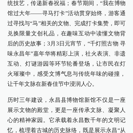
统技艺，传递新春祝福；春节期间，“我在博物
馆过大年——寻马打卡”活动贯穿始终，游客通
过寻找与“马”相关的文物、完成打卡集赞，即可
兑换限量文创礼品，在趣味互动中读懂文物背
后的历史故事；3月3日元宵节，“千灯照古物 寻
味永昌年”嘉年华将精彩上演，社火表演、非遗
互动、灯谜游园等环节轮番登场，让市民在灯
火璀璨中，感受文博气息与传统年味的碰撞，
让千年文脉在新春佳节中浸润人心。
历时三年建设，永昌县博物馆新馆不仅是一座
展示文物的殿堂，更是一座传承文脉、凝聚人
心的精神家园。它承载着永昌数千年的文明记
忆，梳理着古城的历史脉络，既是展示永昌“从