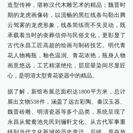
造型传神，堪称汉代木雕艺术的精品；魏晋时
期的龙虎画像砖，以流畅的黑红线条勾勒出腾
云驾雾的龙虎形象，线条简练而不失灵动，既
承载着当时的丧葬信仰与民俗文化，更彰显了
古代永昌工匠高超的绘画与制砖技艺。明代青
花人物梅瓶，釉色温润、青花浓艳，瓶身人物
画意悠远，工艺精湛绝伦，层层晕染间尽显匠
心，是明清大型青花瓷器中的精品。
据了解，新馆布展总面积达1800平方米，总计
展出文物538件，涵盖了远古彩陶、秦汉玉器、
魏晋砖雕、明清瓷器等多个品类，系统呈现了
永昌从鸳鸯池先民到骊靬文化、从古代军事重
镇到当代文化新城的历史变迁。后续，原存放