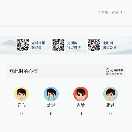
[
责编：何金月
]
您此时的心情
开心
难过
点赞
飘过
0
0
0
0