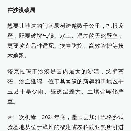
在沙漠破局
想要让地道的闽南果树跨越数千公里，扎根戈
壁，既要破解气候、水土、温差的天然壁垒，
更要攻克品种适配、病害防控、高效管护等技
术难题。
塔克拉玛干沙漠是国内最大的沙漠，戈壁苍
茫，沙丘延绵。位于其南缘的新疆和田地区墨
玉县干旱少雨、昼夜温差大、土壤盐碱化严
重。
因一次机缘，2024年底，墨玉县加汗巴格乡试
验基地从位于漳州的福建省农科院亚热所引进