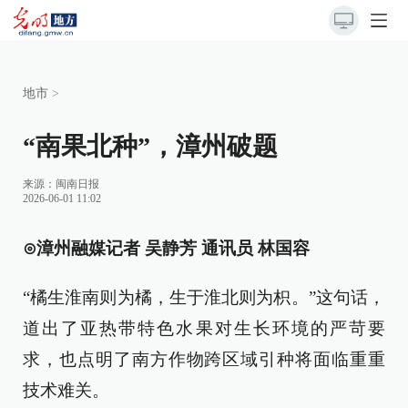
地市
>
“南果北种”，漳州破题
来源：
闽南日报
2026-06-01 11:02
⊙漳州融媒记者 吴静芳 通讯员 林国容
“橘生淮南则为橘，生于淮北则为枳。”这句话，
道出了亚热带特色水果对生长环境的严苛要
求，也点明了南方作物跨区域引种将面临重重
技术难关。