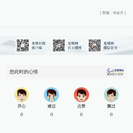
[
责编：何金月
]
您此时的心情
开心
难过
点赞
飘过
0
0
0
0