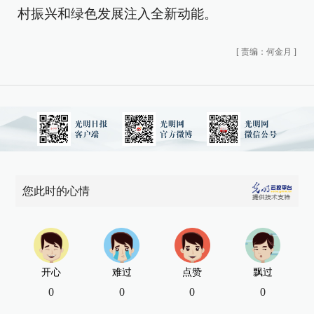
村振兴和绿色发展注入全新动能。
[
责编：何金月
]
您此时的心情
开心
难过
点赞
飘过
0
0
0
0