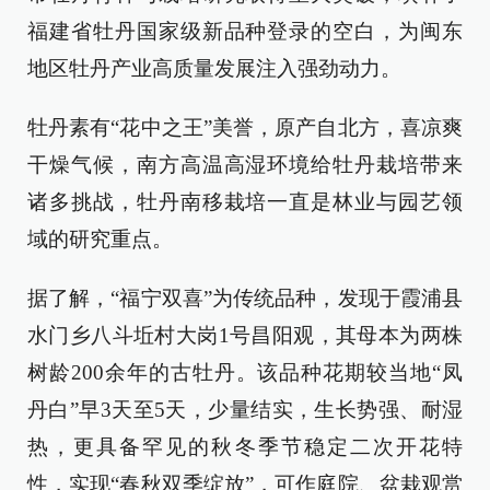
福建省牡丹国家级新品种登录的空白，为闽东
地区牡丹产业高质量发展注入强劲动力。
牡丹素有“花中之王”美誉，原产自北方，喜凉爽
干燥气候，南方高温高湿环境给牡丹栽培带来
诸多挑战，牡丹南移栽培一直是林业与园艺领
域的研究重点。
据了解，“福宁双喜”为传统品种，发现于霞浦县
水门乡八斗坵村大岗1号昌阳观，其母本为两株
树龄200余年的古牡丹。该品种花期较当地“凤
丹白”早3天至5天，少量结实，生长势强、耐湿
热，更具备罕见的秋冬季节稳定二次开花特
性，实现“春秋双季绽放”，可作庭院、盆栽观赏