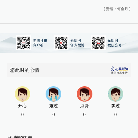
[
责编：何金月
]
您此时的心情
开心
难过
点赞
飘过
0
0
0
0