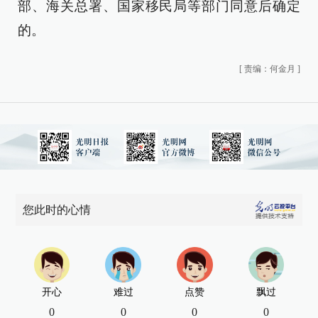
部、海关总署、国家移民局等部门同意后确定
的。
[
责编：何金月
]
您此时的心情
开心
难过
点赞
飘过
0
0
0
0