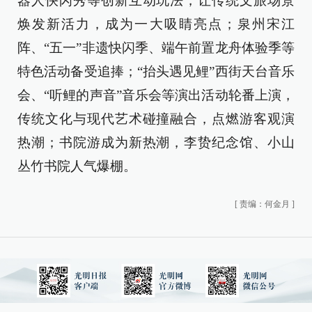
器人快闪秀等创新互动玩法，让传统文旅场景
焕发新活力，成为一大吸睛亮点；泉州宋江
阵、“五一”非遗快闪季、端午前置龙舟体验季等
特色活动备受追捧；“抬头遇见鲤”西街天台音乐
会、“听鲤的声音”音乐会等演出活动轮番上演，
传统文化与现代艺术碰撞融合，点燃游客观演
热潮；书院游成为新热潮，李贽纪念馆、小山
丛竹书院人气爆棚。
[
责编：何金月
]