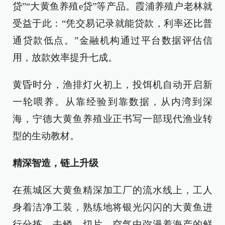
贷”“大黄鱼养殖e贷”等产品。霞浦养殖户老林就
受益于此：“凭交易记录就能贷款，利率还比普
通贷款低点。”金融机构通过平台数据评估信
用，放款效率提升七成。
黄昏时分，渔排灯火初上，投饵机自动开启新
一轮喂养。从靠经验到靠数据，从内湾到深
海，宁德大黄鱼养殖业正书写一部现代渔业转
型的生动教材。
精深智造，链上升级
在蕉城区大黄鱼精深加工厂的流水线上，工人
身着洁净工装，熟练地将银光闪闪的大黄鱼进
行分拣、去鳞、切片。空气中弥漫着海产的鲜