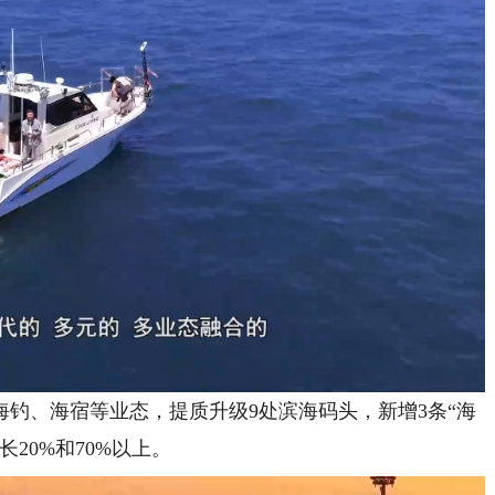
钓、海宿等业态，提质升级9处滨海码头，新增3条“海
20%和70%以上。