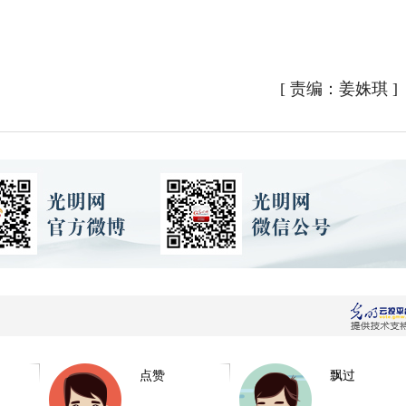
[
责编：姜姝琪
]
点赞
飘过