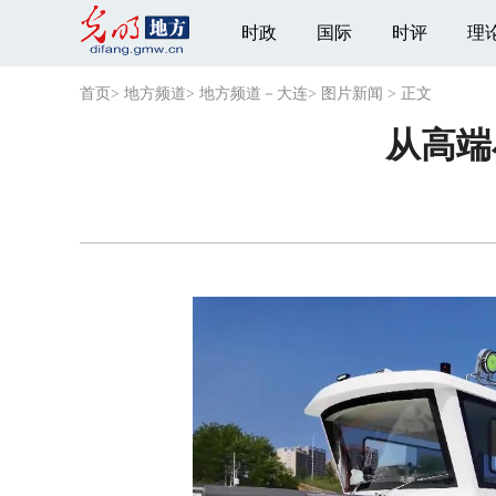
时政
国际
时评
理
首页
>
地方频道
>
地方频道－大连
>
图片新闻
>
正文
从高端