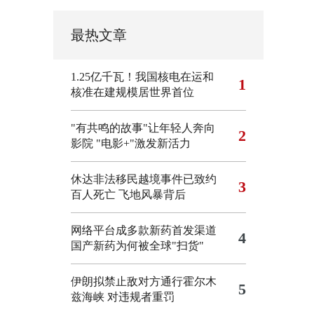
最热文章
1.25亿千瓦！我国核电在运和
1
核准在建规模居世界首位
"有共鸣的故事"让年轻人奔向
2
影院
"电影+"激发新活力
休达非法移民越境事件已致约
3
百人死亡
飞地风暴背后
网络平台成多款新药首发渠道
4
国产新药为何被全球"扫货"
伊朗拟禁止敌对方通行霍尔木
5
兹海峡 对违规者重罚