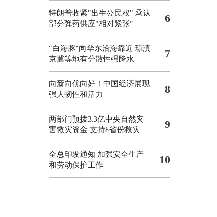
特朗普收紧"出生公民权"
承认
6
部分弹药供应"相对紧张"
"白海豚"向华东沿海靠近 琼滇
7
京冀等地有分散性强降水
向新向优向好！中国经济展现
8
强大韧性和活力
两部门预拨3.3亿中央自然灾
9
害救灾资金 支持8省份救灾
全总印发通知 加强安全生产
10
和劳动保护工作