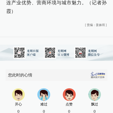
连产业优势、营商环境与城市魅力。（记者孙
霞）
[
责编：姜姝琪
]
您此时的心情
开心
难过
点赞
飘过
0
0
0
0