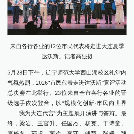
来自各行各业的12位市民代表将走进大连夏季
达沃斯。记者高强摄
5月28日下午，辽宁师范大学西山湖校区礼堂内
气氛热烈，2026“市民代表走进达沃斯”竞评活动
总决赛在此举行。23位来自全市各行各业的晋
级选手依次登台，以“规模化创新·市民向世界
——我为大连代言”为主题展开演讲与答辩。最
终，梁岩、王官升、任国杰、杨克、于诗童、
李梓冬、郭超、蔺欢、李守、钱慧、张橦、魏