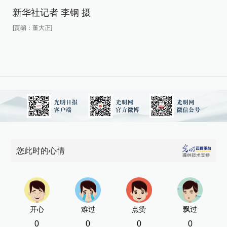
新华社记者 李钢 摄
[责
[责编：董大正]
您此时的心情
开心
难过
点赞
飘过
0
0
0
0