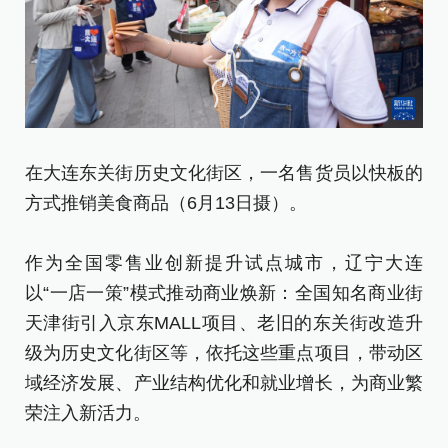
游
日
在大连东关街历史文化街区，一名售货员以快板的
方式推销美食商品（6月13日摄）。
作
以
作为全国零售业创新提升试点城市，辽宁大连
天
以“一店一策”模式推动商业焕新：全国知名商业街
级
天津街引入京东MALL项目、老旧的东关街改造升
域
级为历史文化街区等，依托这些重点项目，带动区
荣
域经济发展、产业结构优化和就业增长，为商业繁
荣注入新活力。
新