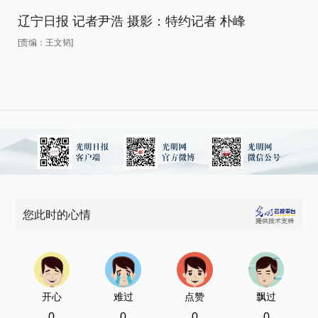
辽
辽宁日报 记者尹浩 摄影：特约记者 朴峰
[责
[责编：王文韬]
您此时的心情
开心
难过
点赞
飘过
0
0
0
0