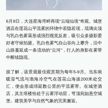
6
6月8日，大连星海湾畔再现“云端仙境”奇观。城堡
酒
酒店在莲花山平流雾的环绕中若隐若现，琉璃尖顶
与
与乳白色雾霭形成强烈视觉反差，吸引众多摄影爱
好
好者守候拍摄。乳白色雾气自山谷向上攀升，沿中
山
山路蔓延成一条流动的“云河”，行人的身影在雾带
中
中断续隐现。
据
据了解，该景观最佳观赏期为每年5-9月。当东南
暖
暖湿气流与渤海冷空气在莲花山海拔200米处交
汇
汇，便会形成绵延数公里的平流雾带。在城堡酒
店
店，其主塔楼恰处于云雾浮动层，穹顶宛如悬空城
堡
堡。建筑美学与自然气象的完美邂逅。