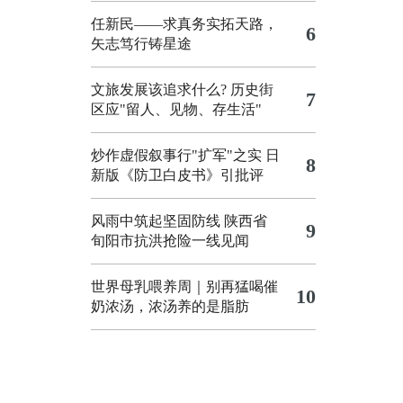
任新民——求真务实拓天路，
6
矢志笃行铸星途
文旅发展该追求什么?
历史街
7
区应"留人、见物、存生活"
炒作虚假叙事行"扩军"之实
日
8
新版《防卫白皮书》引批评
风雨中筑起坚固防线 陕西省
9
旬阳市抗洪抢险一线见闻
世界母乳喂养周｜别再猛喝催
10
奶浓汤，浓汤养的是脂肪