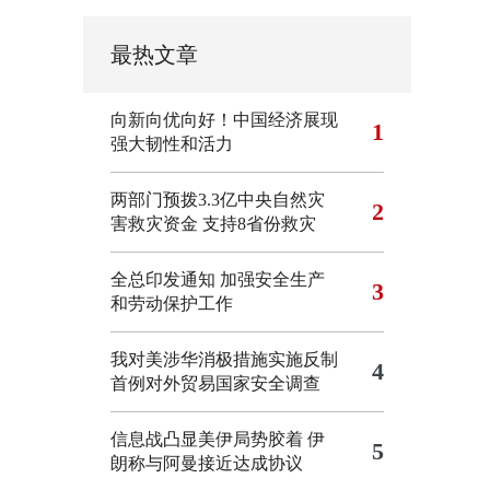
最热文章
向新向优向好！中国经济展现
1
强大韧性和活力
两部门预拨3.3亿中央自然灾
2
害救灾资金 支持8省份救灾
全总印发通知 加强安全生产
3
和劳动保护工作
我对美涉华消极措施实施反制
4
首例对外贸易国家安全调查
信息战凸显美伊局势胶着
伊
5
朗称与阿曼接近达成协议