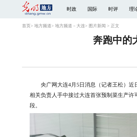
时政
国际
时评
理
首页
>
地方频道
>
地方频道－大连
>
图片新闻
>
正文
奔跑中的
央广网大连4月5日消息（记者王松）近日
相关负责人手中接过大连首张预制菜生产许可
段。