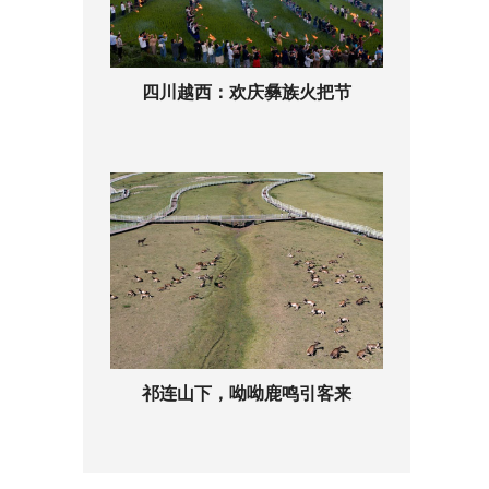
四川越西：欢庆彝族火把节
祁连山下，呦呦鹿鸣引客来