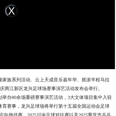
Video
Player
is
loading.
家族系列活动、云上天成音乐嘉年华、摇滚半程马拉
年重庆两江新区龙兴足球场赛事演艺活动发布会举行。
办80余场重磅赛事演艺活动，3大文体项目集中入驻
绕体育赛事，龙兴足球场将举行第十五届全国运动会足球
定向挑战赛、2025川渝足球对抗赛以及2025重庆市乒乓