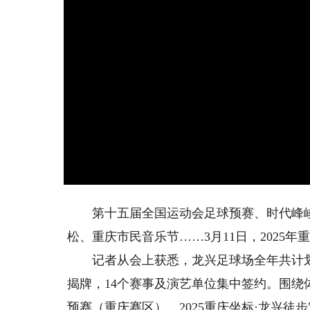
第十五届全国运动会足球预赛、时代峰峻
松、重庆市民音乐节……3月11日，2025
记者从会上获悉，龙兴足球场全年共计划举
揭牌，14个赛事及演艺单位集中签约。围
预赛（重庆赛区）、2025重庆坐标·龙兴徒步