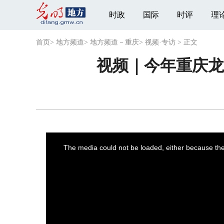
时政
国际
时评
理
首页
>
地方频道
>
地方频道－重庆
>
视频·专访
>
正文
视频｜今年重庆
This
is
a
The media could not be loaded, either because the 
modal
window.