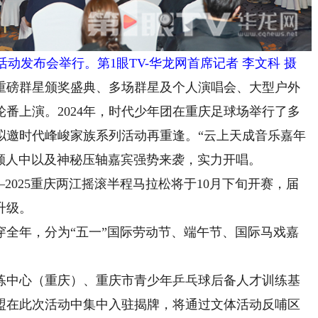
活动发布会举行。第1眼TV-华龙网首席记者 李文科 摄
磅群星颁奖盛典、多场群星及个人演唱会、大型户外
番上演。2024年，时代少年团在重庆足球场举行了多
拟邀时代峰峻家族系列活动再重逢。“云上天成音乐嘉年
、颜人中以及神秘压轴嘉宾强势来袭，实力开唱。
025重庆两江摇滚半程马拉松将于10月下旬开赛，届
升级。
年，分为“五一”国际劳动节、端午节、国际马戏嘉
。
中心（重庆）、重庆市青少年乒乓球后备人才训练基
盟在此次活动中集中入驻揭牌，将通过文体活动反哺区