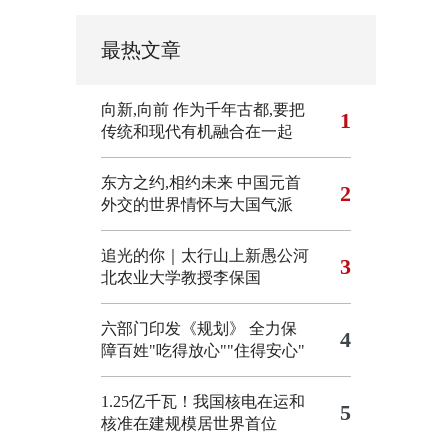
最热文章
向新,向前
作为千年古都,要把
1
传统和现代有机融合在一起
东方之约,相约未来 中国元首
2
外交的世界情怀与大国气派
追光的你｜太行山上新愚公河
3
北农业大学教授李保国
六部门印发《规划》 全力保
4
障百姓"吃得放心""住得安心"
1.25亿千瓦！我国核电在运和
5
核准在建规模居世界首位