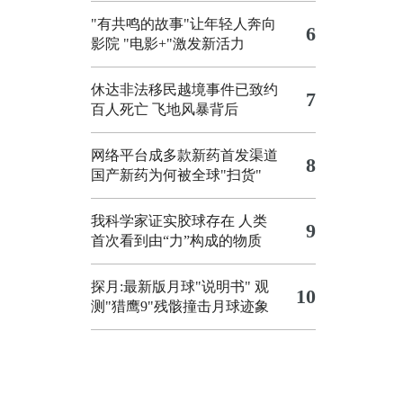
"有共鸣的故事"让年轻人奔向
6
影院
"电影+"激发新活力
休达非法移民越境事件已致约
7
百人死亡
飞地风暴背后
网络平台成多款新药首发渠道
8
国产新药为何被全球"扫货"
我科学家证实胶球存在 人类
9
首次看到由“力”构成的物质
探月:最新版月球"说明书"
观
10
测"猎鹰9"残骸撞击月球迹象