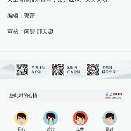
编辑：郭蕾
审核：闫龑 邢天鋆
您此时的心情
开心
难过
点赞
飘过