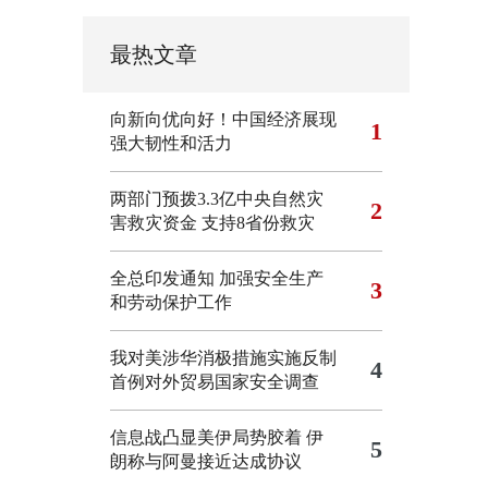
最热文章
向新向优向好！中国经济展现
1
强大韧性和活力
两部门预拨3.3亿中央自然灾
2
害救灾资金 支持8省份救灾
全总印发通知 加强安全生产
3
和劳动保护工作
我对美涉华消极措施实施反制
4
首例对外贸易国家安全调查
信息战凸显美伊局势胶着
伊
5
朗称与阿曼接近达成协议