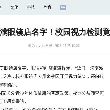
论
文化
科技
教育
满眼镜店名字！校园视力检测竟
来源：
人民日报
2026-05-25 10:26
眼镜店名字、电话和到店复查提示。”近日，河南洛
士反映，校外眼镜店人员来校园开展视力筛查，还向孩
布等物品。
家关爱青少年体质健康的普惠政策。校园公益筛查何
行了调查采访。
力筛查中，她的孩子被诊断为左右眼裸眼视力均为