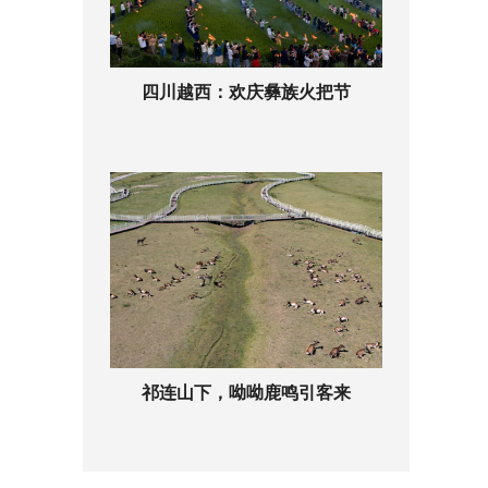
四川越西：欢庆彝族火把节
祁连山下，呦呦鹿鸣引客来