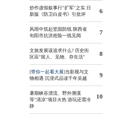
炒作虚假叙事行"扩军"之实
日
6
新版《防卫白皮书》引批评
风雨中筑起坚固防线 陕西省
7
旬阳市抗洪抢险一线见闻
文旅发展该追求什么?
历史街
8
区应"留人、见物、存生活"
[带你一起看大展]
当影视与文
9
物相遇 沉浸式品读千年吴越
暑期峡谷漂流、野外溯溪
10
等"清凉"项目火热 游玩还需冷
静