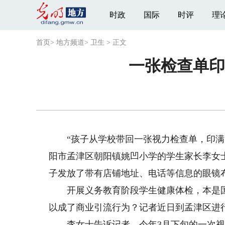
时政
国际
时评
理
首页
>
地方频道
>
卫生
>
正文
一张检查单印
“孩子从学校带回一张视力检查单，印满了
阳市孟津区朝阳镇姚凹小学的学生家长李女
子发放了带有店铺地址、电话等信息的眼镜
开展义务教育阶段学生健康体检，本是国
以成了商业引流行为？记者近日到孟津区进
李女士告诉记者，今年3月下旬的一次视