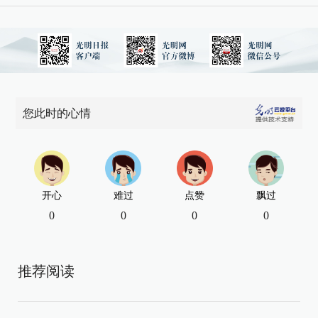
您此时的心情
开心
难过
点赞
飘过
0
0
0
0
推荐阅读