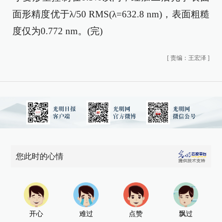
面形精度优于λ/50 RMS(λ=632.8 nm)，表面粗糙
度仅为0.772 nm。(完)
[
责编：王宏泽
]
您此时的心情
开心
难过
点赞
飘过