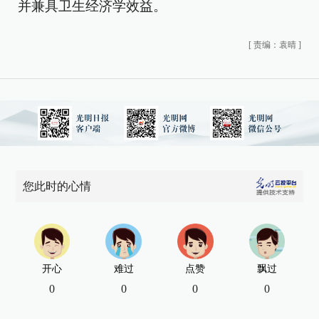
并兼具卫生经济学效益。
[
责编：袁晴
]
您此时的心情
开心
难过
点赞
飘过
0
0
0
0