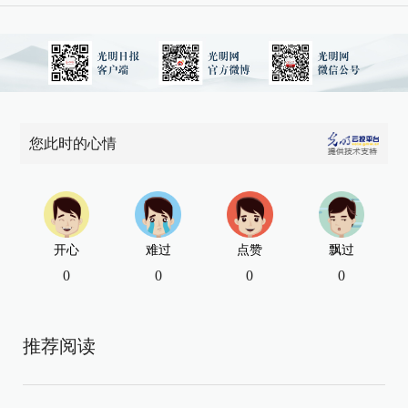
您此时的心情
开心
难过
点赞
飘过
0
0
0
0
推荐阅读