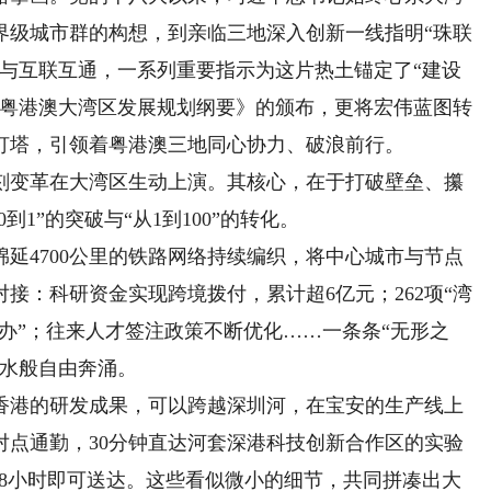
世界级城市群的构想，到亲临三地深入创新一线指明“珠联
作与互联互通，一系列重要指示为这片热土锚定了“建设
，《粤港澳大湾区发展规划纲要》的颁布，更将宏伟蓝图转
灯塔，引领着粤港澳三地同心协力、破浪前行。
变革在大湾区生动上演。其核心，在于打破壁垒、攥
1”的突破与“从1到100”的转化。
4700公里的铁路网络持续编织，将中心城市与节点
接：科研资金实现跨境拨付，累计超6亿元；262项“湾
通办”；往来人才签注政策不断优化……一条条“无形之
活水般自由奔涌。
港的研发成果，可以跨越深圳河，在宝安的生产线上
对点通勤，30分钟直达河套深港科技创新合作区的实验
48小时即可送达。这些看似微小的细节，共同拼凑出大