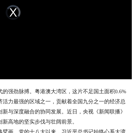
Video
Player
is
loading.
强劲脉搏。粤港澳大湾区，这片不足国土面积0.6%
济活力最强的区域之一，贡献着全国九分之一的经济总
创新与深度融合的协同发展。近日，央视《新闻联播》
创新高地的坚实步伐与壮阔前景。
擘画。党的十八大以来，习近平总书记始终心系大湾