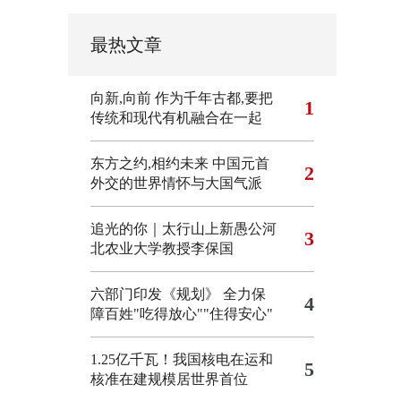
最热文章
向新,向前
作为千年古都,要把
1
传统和现代有机融合在一起
东方之约,相约未来 中国元首
2
外交的世界情怀与大国气派
追光的你｜太行山上新愚公河
3
北农业大学教授李保国
六部门印发《规划》 全力保
4
障百姓"吃得放心""住得安心"
1.25亿千瓦！我国核电在运和
5
核准在建规模居世界首位