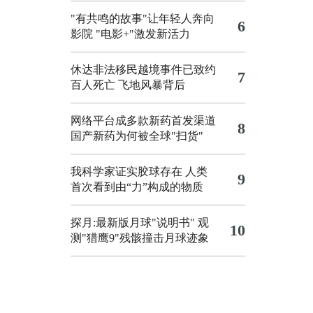
"有共鸣的故事"让年轻人奔向
6
影院
"电影+"激发新活力
休达非法移民越境事件已致约
7
百人死亡
飞地风暴背后
网络平台成多款新药首发渠道
8
国产新药为何被全球"扫货"
我科学家证实胶球存在 人类
9
首次看到由“力”构成的物质
探月:最新版月球"说明书"
观
10
测"猎鹰9"残骸撞击月球迹象