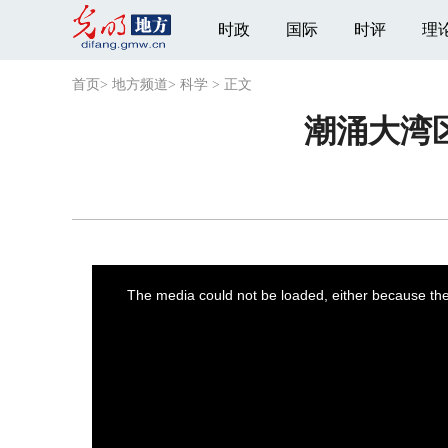
时政
国际
时评
理
首页
>
地方频道
>
科学
>
正文
潮涌大湾
This
is
a
The media could not be loaded, either because the 
modal
window.