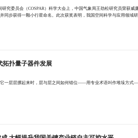
间研究委员会（COSPAR）科学大会上，中国气象局王劲松研究员荣获威廉
并同步获得一颗小行星命名。此次获奖表明，我国空间科学与应用领域研
代拓扑量子器件发展
它一层层摞起来时，层与层之间如何错位——用专业术语叫作堆垛方式—
成 大幅提升我国关键产业链自主可控水平