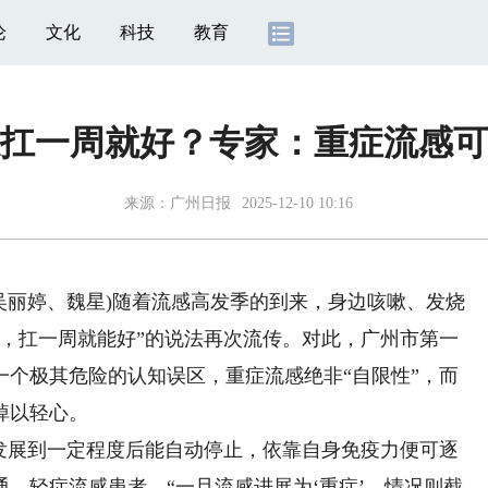
论
文化
科技
教育
扛一周就好？专家：重症流感可
来源：
广州日报
2025-12-10 10:16
吴丽婷、魏星)随着流感高发季的到来，身边咳嗽、发烧
病，扛一周就能好”的说法再次流传。对此，广州市第一
一个极其危险的认知误区，重症流感绝非“自限性”，而
掉以轻心。
展到一定程度后能自动停止，依靠自身免疫力便可逐
、轻症流感患者。“一旦流感进展为‘重症’，情况则截