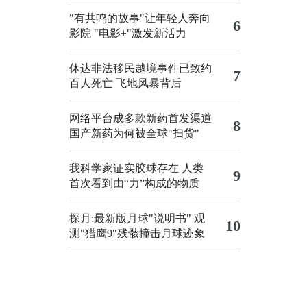
"有共鸣的故事"让年轻人奔向
6
影院
"电影+"激发新活力
休达非法移民越境事件已致约
7
百人死亡
飞地风暴背后
网络平台成多款新药首发渠道
8
国产新药为何被全球"扫货"
我科学家证实胶球存在 人类
9
首次看到由“力”构成的物质
探月:最新版月球"说明书"
观
10
测"猎鹰9"残骸撞击月球迹象