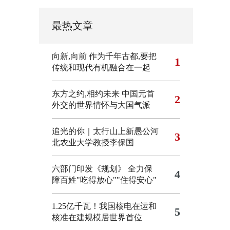
最热文章
向新,向前
作为千年古都,要把
1
传统和现代有机融合在一起
东方之约,相约未来 中国元首
2
外交的世界情怀与大国气派
追光的你｜太行山上新愚公河
3
北农业大学教授李保国
六部门印发《规划》 全力保
4
障百姓"吃得放心""住得安心"
1.25亿千瓦！我国核电在运和
5
核准在建规模居世界首位