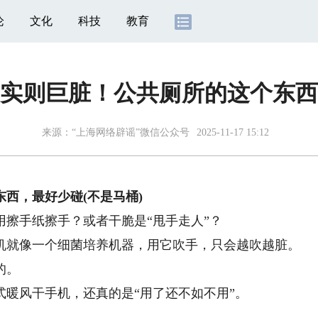
论
文化
科技
教育
实则巨脏！公共厕所的这个东西
来源：
“上海网络辟谣”微信公众号
2025-11-17 15:12
西，最好少碰(不是马桶)
手纸擦手？或者干脆是“甩手走人”？
就像一个细菌培养机器，用它吹手，只会越吹越脏。
的。
风干手机，还真的是“用了还不如不用”。